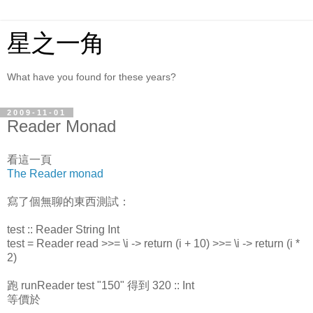
星之一角
What have you found for these years?
2009-11-01
Reader Monad
看這一頁
The Reader monad
寫了個無聊的東西測試：
test :: Reader String Int
test = Reader read >>= \i -> return (i + 10) >>= \i -> return (i *
2)
跑 runReader test "150" 得到 320 :: Int
等價於