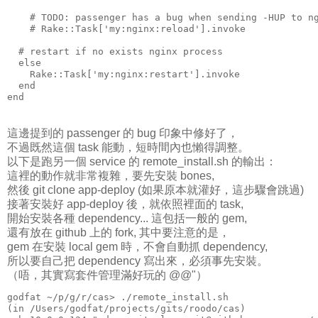
    # TODO: passenger has a bug when sending -HUP to n
    # Rake::Task['my:nginx:reload'].invoke
  # restart if no exists nginx process
  else
    Rake::Task['my:nginx:restart'].invoke
  end
end
這邊提到的 passenger 的 bug 印象中修好了，
不過既然這個 task 能動，短時間內也懶得調整。
以下是跑另一個 service 的 remote_install.sh 的輸出：
這裡的動作就非常複雜，要先安裝 bones,
然後 git clone app-deploy (如果原本就灌好，這步驟會跳過)
接著安裝好 app-deploy 後，就依照裡面的 task,
開始安裝各種 dependency... 這包括一般的 gem,
還有放在 github 上的 fork, 其中要注意的是，
gem 在安裝 local gem 時，不會自動抓 dependency,
所以要自己把 dependency 寫出來，必須事先安裝。
（唔，其實寫套件管理滿好玩的 @@"）
godfat ~/p/g/r/cas> ./remote_install.sh
(in /Users/godfat/projects/gits/roodo/cas)