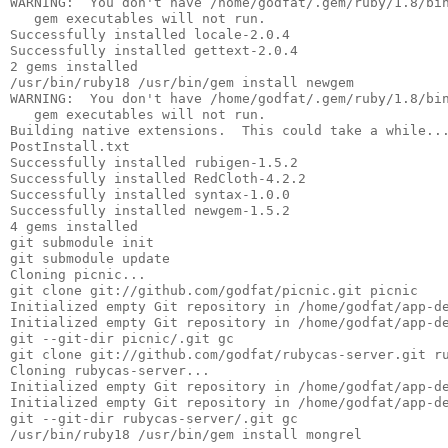
WARNING:  You don't have /home/godfat/.gem/ruby/1.8/bi
   gem executables will not run.
Successfully installed locale-2.0.4
Successfully installed gettext-2.0.4
2 gems installed
/usr/bin/ruby18 /usr/bin/gem install newgem
WARNING:  You don't have /home/godfat/.gem/ruby/1.8/bi
   gem executables will not run.
Building native extensions.  This could take a while..
PostInstall.txt
Successfully installed rubigen-1.5.2
Successfully installed RedCloth-4.2.2
Successfully installed syntax-1.0.0
Successfully installed newgem-1.5.2
4 gems installed
git submodule init
git submodule update
Cloning picnic...
git clone git://github.com/godfat/picnic.git picnic
Initialized empty Git repository in /home/godfat/app-d
Initialized empty Git repository in /home/godfat/app-d
git --git-dir picnic/.git gc
git clone git://github.com/godfat/rubycas-server.git r
Cloning rubycas-server...
Initialized empty Git repository in /home/godfat/app-d
Initialized empty Git repository in /home/godfat/app-d
git --git-dir rubycas-server/.git gc
/usr/bin/ruby18 /usr/bin/gem install mongrel