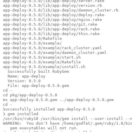
app-deploy-0.5.0/lib/app-deploy/server.rake
app-deploy-0.5.0/lib/app-deploy/version.rb
app-deploy-0.5.0/lib/app-deploy/daemon_cluster.rb
app-deploy-0.5.0/lib/app-deploy/deploy.rake
app-deploy-0.5.0/lib/app-deploy/nginx.rake
app-deploy-0.5.0/lib/app-deploy/git.rake
app-deploy-0.5.0/lib/app-deploy/rack.rake
app-deploy-0.5.0/lib/app-deploy/thin.rake
app-deploy-0.5.0/Rakefile
app-deploy-0.5.0/example/
app-deploy-0.5.0/example/rack_cluster.yaml
app-deploy-0.5.0/example/daemon_cluster.yaml
app-deploy-0.5.0/example/start.sh
app-deploy-0.5.0/example/Rakefile
app-deploy-0.5.0/example/install.sh
  Successfully built RubyGem
  Name: app-deploy
  Version: 0.5.0
  File: app-deploy-0.5.0.gem
cd -
cd pkg/app-deploy-0.5.0
mv app-deploy-0.5.0.gem ../app-deploy-0.5.0.gem
cd -
Successfully installed app-deploy-0.5.0
1 gem installed
/usr/bin/ruby18 /usr/bin/gem install --user-install --
WARNING:  You don't have /home/godfat/.gem/ruby/1.8/bi
   gem executables will not run.