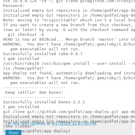
ssh 10.0.0.124 "cd ~; git clone git@github.com:scrazy/
Password: 
Initialized empty Git repository in /home/godfat/app-d
Initialized empty Git repository in /home/godfat/app-d
Note: moving to "origin/stable" which isn't a local br
If you want to create a new branch from this checkout,
(now or later) by using -b with the checkout command a
  git checkout -b 
HEAD is now at 8028cad... Merge branch 'master' into s
WARNING:  You don't have /home/godfat/.gem/ruby/1.8/bi
   gem executables will not run.
Successfully installed rake-0.8.7
1 gem installed
/usr/bin/ruby18 /usr/bin/gem install --user-install --
(in /home/godfat)
app-deploy not found, automaticly downloading and inst
WARNING:  You don't have /home/godfat/.gem/ruby/1.8/bi
   gem executables will not run.
--------------------------
 Keep rattlin' dem bones!
--------------------------
Successfully installed bones-2.5.1
1 gem installed
git clone git://github.com/godfat/app-deploy.git app-d
Initialized empty Git repository in /home/godfat/app-d
Initialized empty Git repository in /home/godfat/app-d
Lin Jen-Shin (godfat)
at
9/17/2009 12:07:00 PM
rake clobber
(in /home/godfat/app-deploy)
Share