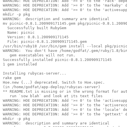
WARNING: HOE DEPRECATION: Add '>= 0' to the 'rack' dep
WARNING: HOE DEPRECATION: Add '>= 0' to the 'markaby' 
WARNING: HOE DEPRECATION: Add '>= 0' to the 'activesup
mkdir -p pkg
WARNING:  description and summary are identical
mv picnic-0.8.1.200909171145.gem pkg/picnic-0.8.1.2009
  Successfully built RubyGem
  Name: picnic
  Version: 0.8.1.200909171145
  File: picnic-0.8.1.200909171145.gem
/usr/bin/ruby18 /usr/bin/gem install --local pkg/picni
WARNING:  You don't have /home/godfat/.gem/ruby/1.8/bi
   gem executables will not run.
Successfully installed picnic-0.8.1.200909171145
1 gem installed
Installing rubycas-server...
rake gem
Hoe.new {...} deprecated. Switch to Hoe.spec.
(in /home/godfat/app-deploy/rubycas-server)
** README.txt is missing or in the wrong format for au
   run `sow blah` and look at its text files
WARNING: HOE DEPRECATION: Add '>= 0' to the 'activesup
WARNING: HOE DEPRECATION: Add '>= 0' to the 'activerec
WARNING: HOE DEPRECATION: Add '>= 0' to the 'locale' d
WARNING: HOE DEPRECATION: Add '>= 0' to the 'gettext' 
mkdir -p pkg
WARNING:  description and summary are identical