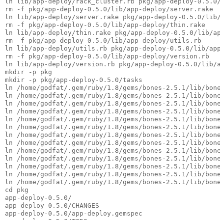
ln lib/app-deploy/rack_cluster.rb pkg/app-deploy-0.5.0
rm -f pkg/app-deploy-0.5.0/lib/app-deploy/server.rake
ln lib/app-deploy/server.rake pkg/app-deploy-0.5.0/lib
rm -f pkg/app-deploy-0.5.0/lib/app-deploy/thin.rake
ln lib/app-deploy/thin.rake pkg/app-deploy-0.5.0/lib/a
rm -f pkg/app-deploy-0.5.0/lib/app-deploy/utils.rb
ln lib/app-deploy/utils.rb pkg/app-deploy-0.5.0/lib/ap
rm -f pkg/app-deploy-0.5.0/lib/app-deploy/version.rb
ln lib/app-deploy/version.rb pkg/app-deploy-0.5.0/lib/
mkdir -p pkg
mkdir -p pkg/app-deploy-0.5.0/tasks
ln /home/godfat/.gem/ruby/1.8/gems/bones-2.5.1/lib/bon
ln /home/godfat/.gem/ruby/1.8/gems/bones-2.5.1/lib/bon
ln /home/godfat/.gem/ruby/1.8/gems/bones-2.5.1/lib/bon
ln /home/godfat/.gem/ruby/1.8/gems/bones-2.5.1/lib/bon
ln /home/godfat/.gem/ruby/1.8/gems/bones-2.5.1/lib/bon
ln /home/godfat/.gem/ruby/1.8/gems/bones-2.5.1/lib/bon
ln /home/godfat/.gem/ruby/1.8/gems/bones-2.5.1/lib/bon
ln /home/godfat/.gem/ruby/1.8/gems/bones-2.5.1/lib/bon
ln /home/godfat/.gem/ruby/1.8/gems/bones-2.5.1/lib/bon
ln /home/godfat/.gem/ruby/1.8/gems/bones-2.5.1/lib/bon
ln /home/godfat/.gem/ruby/1.8/gems/bones-2.5.1/lib/bon
ln /home/godfat/.gem/ruby/1.8/gems/bones-2.5.1/lib/bon
ln /home/godfat/.gem/ruby/1.8/gems/bones-2.5.1/lib/bon
cd pkg
app-deploy-0.5.0/
app-deploy-0.5.0/CHANGES
app-deploy-0.5.0/app-deploy.gemspec