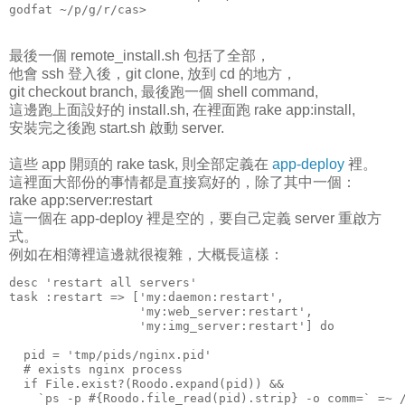
godfat ~/p/g/r/cas>
最後一個 remote_install.sh 包括了全部，
他會 ssh 登入後，git clone, 放到 cd 的地方，
git checkout branch, 最後跑一個 shell command,
這邊跑上面設好的 install.sh, 在裡面跑 rake app:install,
安裝完之後跑 start.sh 啟動 server.
這些 app 開頭的 rake task, 則全部定義在
app-deploy
裡。
這裡面大部份的事情都是直接寫好的，除了其中一個：
rake app:server:restart
這一個在 app-deploy 裡是空的，要自己定義 server 重啟方
式。
例如在相簿裡這邊就很複雜，大概長這樣：
desc 'restart all servers'
task :restart => ['my:daemon:restart',
                  'my:web_server:restart',
                  'my:img_server:restart'] do
  pid = 'tmp/pids/nginx.pid'
  # exists nginx process
  if File.exist?(Roodo.expand(pid)) &&
    `ps -p #{Roodo.file_read(pid).strip} -o comm=` =~ 