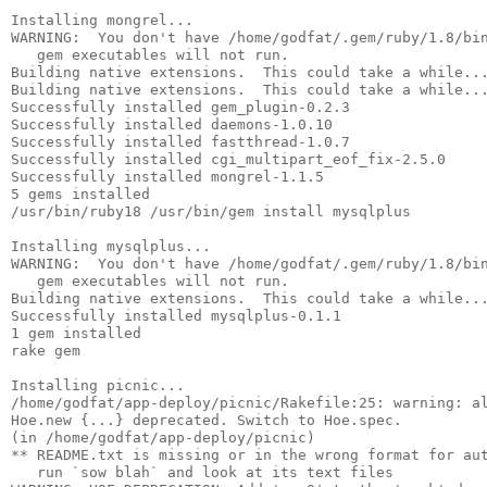
Installing mongrel...
WARNING:  You don't have /home/godfat/.gem/ruby/1.8/bi
   gem executables will not run.
Building native extensions.  This could take a while..
Building native extensions.  This could take a while..
Successfully installed gem_plugin-0.2.3
Successfully installed daemons-1.0.10
Successfully installed fastthread-1.0.7
Successfully installed cgi_multipart_eof_fix-2.5.0
Successfully installed mongrel-1.1.5
5 gems installed
/usr/bin/ruby18 /usr/bin/gem install mysqlplus
Installing mysqlplus...
WARNING:  You don't have /home/godfat/.gem/ruby/1.8/bi
   gem executables will not run.
Building native extensions.  This could take a while..
Successfully installed mysqlplus-0.1.1
1 gem installed
rake gem
Installing picnic...
/home/godfat/app-deploy/picnic/Rakefile:25: warning: a
Hoe.new {...} deprecated. Switch to Hoe.spec.
(in /home/godfat/app-deploy/picnic)
** README.txt is missing or in the wrong format for au
   run `sow blah` and look at its text files