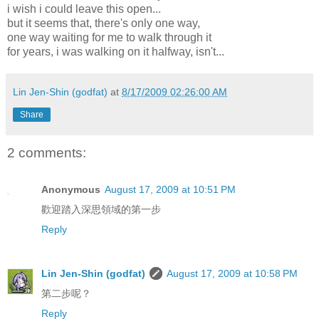
i wish i could leave this open...
but it seems that, there's only one way,
one way waiting for me to walk through it
for years, i was walking on it halfway, isn't...
Lin Jen-Shin (godfat)
at
8/17/2009 02:26:00 AM
Share
2 comments:
Anonymous
August 17, 2009 at 10:51 PM
歡迎踏入深思領域的第一步
Reply
Lin Jen-Shin (godfat)
August 17, 2009 at 10:58 PM
第二步呢？
Reply