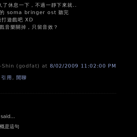
好久了休息一下，不過一靜下來就..
oma bringer ost 聽完
邊打遊戲吧 XD
戲音樂關掉，只留音效？
n-Shin (godfat)
at
8/02/2009 11:02:00 PM
,
引用
,
閒聊
aid...
概是這句