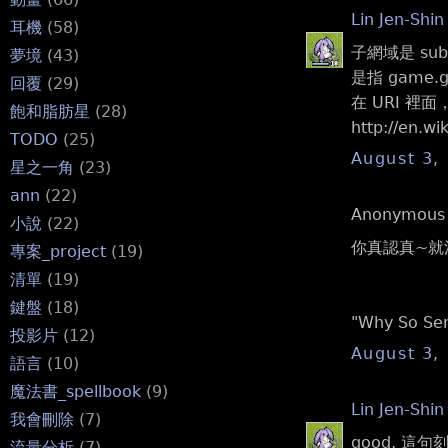
Lin Jen-Shin
耳機
(58)
子網域是 subd
夢境
(43)
是指 game.go
回覆
(29)
在 URI 裡面，
飽和脂肪星
(28)
http://en.w
TODO
(25)
August 3,
星之一角
(23)
ann
(22)
Anonymous s
小說
(22)
你真認真~就
專案_project
(19)
清單
(19)
鍵盤
(18)
"Why So Ser
投影片
(12)
August 3,
語言
(10)
魔法書_spellbook
(9)
Lin Jen-Shin
我會刪除
(7)
good, 這
流量分析
(7)