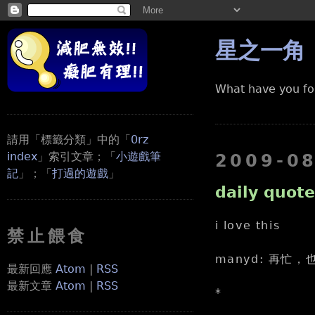
星之一角
What have you fo
請用「標籤分類」中的「
0rz
index
」索引文章；「
小遊戲筆
2009-0
記
」；「
打過的遊戲
」
daily quote
i love this
禁止餵食
manyd: 再忙
最新回應
Atom
|
RSS
最新文章
Atom
|
RSS
*