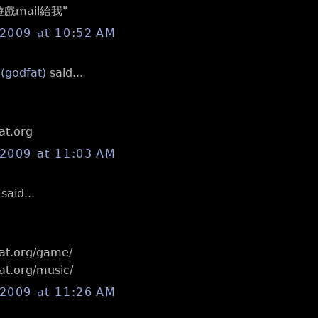
戲mail給我"
 2009 at 10:52 AM
 (godfat)
said...
at.org
 2009 at 11:03 AM
aid...
fat.org/game/
at.org/music/
 2009 at 11:26 AM