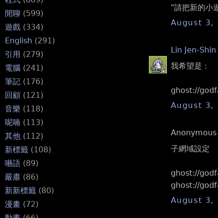
"請把新的小遊
閒聊
(599)
August 3,
遊戲
(334)
English
(291)
Lin Jen-Shin
引用
(279)
我希望是：
電腦
(241)
筆記
(176)
ghost://godf
回顧
(121)
August 3,
音樂
(118)
呢喃
(113)
Anonymous s
其他
(112)
子網域設定
新標籤
(108)
囈語
(89)
ghost://god
嚴肅
(86)
ghost://godf
新新標籤
(80)
August 3,
漫畫
(72)
動畫
(66)