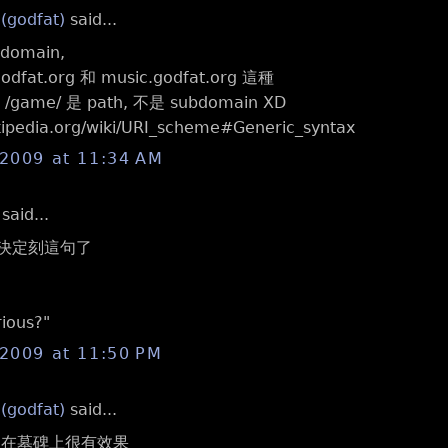
 (godfat)
said...
omain,
dfat.org 和 music.godfat.org 這種
/game/ 是 path, 不是 subdomain XD
ikipedia.org/wiki/URI_scheme#Generic_syntax
 2009 at 11:34 AM
aid...
決定刻這句了
ious?"
 2009 at 11:50 PM
 (godfat)
said...
句刻在墓碑上很有效果