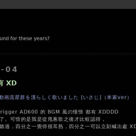
und for these years?
7-04
 XD
動画流星群を漢らしく歌いました [いさじ]（本家ver）
Trigger AD600 的 BGM 風の憧憬 都有 XDDDD
了。可惜的是我是從甩蔥歌之後才比較認得，
聽過，四分之一覺得很耳熟，四分之一可以立刻喊出處 X