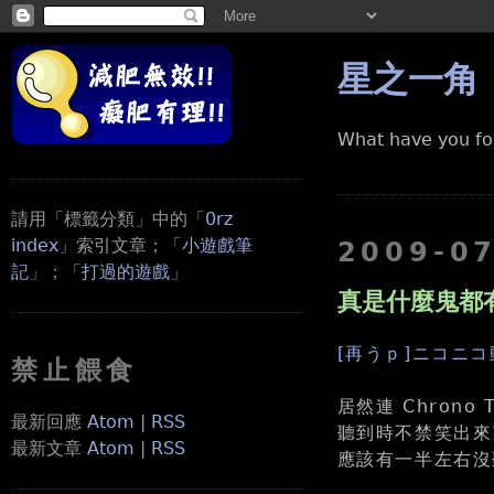
星之一角
What have you fo
請用「標籤分類」中的「
0rz
index
」索引文章；「
小遊戲筆
2009-0
記
」；「
打過的遊戲
」
真是什麼鬼都有
[再うｐ]ニコニコ
禁止餵食
居然連 Chrono 
最新回應
Atom
|
RSS
聽到時不禁笑出來
最新文章
Atom
|
RSS
應該有一半左右沒