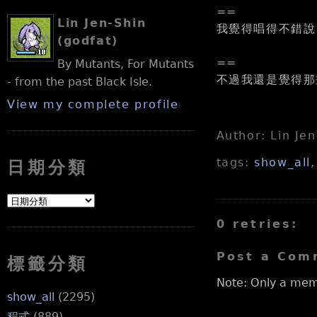
==
Lin Jen-Shin
我覺得唱得不錯說 
(godfat)
==
By Mutants, For Mutants
不過我還是覺得那
- from the past Black Isle.
View my complete profile
Author: Lin Je
tags:
show_all
日期分類
0 retries:
Post a Com
標籤分類
Note: Only a mem
show_all
(2295)
程式
(889)