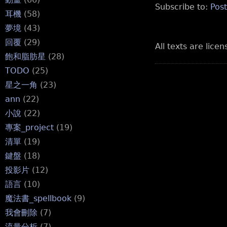
Subscribe to:
Pos
耳機
(58)
夢境
(43)
回覆
(29)
All texts are lice
飽和脂肪星
(28)
TODO
(25)
星之一角
(23)
ann
(22)
小說
(22)
專案_project
(19)
清單
(19)
鍵盤
(18)
投影片
(12)
語言
(10)
魔法書_spellbook
(9)
我會刪除
(7)
流量分析
(7)