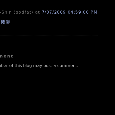
n-Shin (godfat)
at
7/07/2009 04:59:00 PM
,
閒聊
ment
ber of this blog may post a comment.