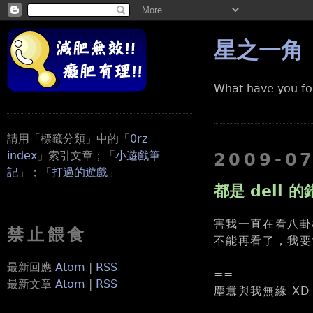
星之一角
What have you fo
請用「標籤分類」中的「
0rz
index
」索引文章；「
小遊戲筆
2009-0
記
」；「
打過的遊戲
」
都是 dell 的
害我一直在看八卦板
禁止餵食
不能再看了，我要恢
最新回應
Atom
|
RSS
==
最新文章
Atom
|
RSS
塵囂與我無緣 XD