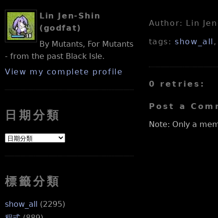
Lin Jen-Shin
Author: Lin Je
(godfat)
tags:
show_all
By Mutants, For Mutants
- from the past Black Isle.
View my complete profile
0 retries:
Post a Com
日期分類
Note: Only a mem
標籤分類
show_all
(2295)
程式
(889)