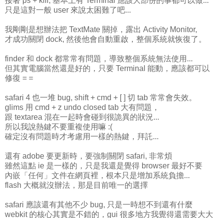
接著 ps + kill, 基本上有 Terminal 應該大部份的事都可以做...
只是這對一般 user 來說太困難了吧...
我剛剛是想辦法把 TextMate 關掉，露出 Activity Monitor,
才成功關閉 dock, 然後他會自動重啟，整個系統就恢復了。
finder 和 dock 都常常有問題，導致整個系統無法使用...
但其實電腦當然還是好的，只要 Terminal 能動，應該都可以
修復 = =
safari 4 也一堆 bug, shift + cmd + [ ] 切 tab 常常會失效。
glims 用 cmd + z undo closed tab 大有問題，
跟 textarea 混在一起時會碰到很詭異的狀況...
所以我說熱鍵不要重複使用嘛 :(
確定沒有問題時才考慮用一樣的熱鍵，拜託...
還有 adobe 要更新時，要強制關閉 safari, 非常煩
雖然這點 ie 是一樣的，只是我還是覺得 browser 最好不要
內嵌「任何」文件在網頁裡，根本只是增加系統負擔...
flash 大概就沒辦法，那是目前唯一的選擇
safari 應該還有其他不少 bug, 只是一時想不到還有什麼
webkit 的核心其實是不錯的，gui 很多地方我覺得還需要大大