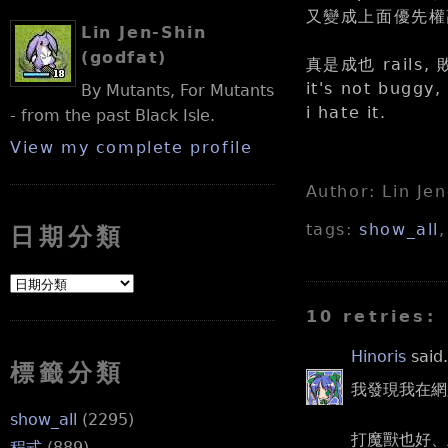
又變成上面優先權高
Lin Jen-Shin
(godfat)
真是成也 rails, 敗
it's not buggy, 
By Mutants, For Mutants
i hate it.
- from the past Black Isle.
View my complete profile
Author: Lin Je
tags:
show_all
日期分類
10 retries:
Hinoris
said.
標籤分類
我發現我在網
show_all
(2295)
打魔獸也好、
程式
(889)