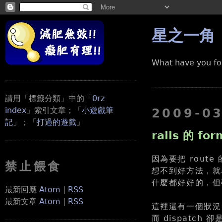
星之一角
What have you fo
請用「標籤分類」中的「
0rz
index
」索引文章；「
小遊戲筆
2009-0
記
」；「
打過的遊戲
」
rails 的 for
因為要把 route 的 
禁止餵食
想不到好方法，就暴力在
什麼都好好的，但碰
最新回應
Atom
|
RSS
最新文章
Atom
|
RSS
這裡還有一個狀況，r
而 dispatch