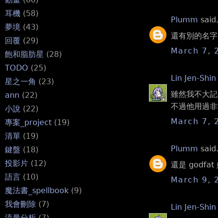
耳機
(58)
Plumm
said.
夢境
(43)
還有別的名字
回覆
(29)
March 7, 
飽和脂肪星
(28)
TODO
(25)
Lin Jen-Shin
星之一角
(23)
雖然我不大記
ann
(22)
不過他用過非
小說
(22)
March 7, 
專案_project
(19)
清單
(19)
Plumm
said.
鍵盤
(18)
投影片
(12)
還是 godfa
語言
(10)
March 9, 
魔法書_spellbook
(9)
我會刪除
(7)
Lin Jen-Shin
流量分析
(7)