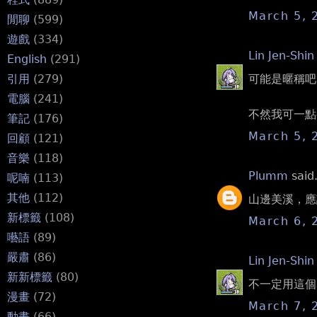
March 5, 
閒聊
(599)
遊戲
(334)
Lin Jen-Shin
English
(291)
可能是暱稱吧
引用
(279)
電腦
(241)
不然我可一點
筆記
(176)
March 5, 
回顧
(121)
音樂
(118)
Plumm
said.
呢喃
(113)
其他
(112)
山邊美溪，應
新標籤
(108)
March 6, 
囈語
(89)
嚴肅
(86)
Lin Jen-Shin
新新標籤
(80)
不一定用這個
漫畫
(72)
March 7, 
動畫
(66)