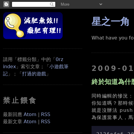
星之一角
What have you fo
請用「標籤分類」中的「
0rz
index
」索引文章；「
小遊戲筆
2009-0
記
」；「
打過的遊戲
」
終於知道為什麼要
同時編輯的慘況：
禁止餵食
你知道嗎？那時候我
就是沒辦法 push
最新回應
Atom
|
RSS
為保護當事人，馬
最新文章
Atom
|
RSS