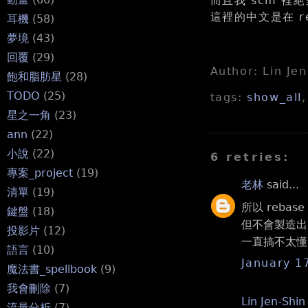
而且我 scm 
這裡的中文是在 re
耳機
(58)
夢境
(43)
回覆
(29)
Author: Lin Je
飽和脂肪星
(28)
TODO
(25)
tags:
show_all
星之一角
(23)
ann
(22)
小說
(22)
6 retries:
專案_project
(19)
老林
said...
清單
(19)
所以 reba
鍵盤
(18)
但不會製造出大
投影片
(12)
一直搞不太懂 .
語言
(10)
January 1
魔法書_spellbook
(9)
我會刪除
(7)
Lin Jen-Shin
流量分析
(7)