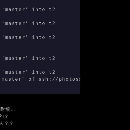
 'master' into t2
 'master' into t2
 'master' into t2
 'master' into t2
 'master' into t2
'master' of ssh://photos@192.168.0.96/h
耐煩...
來的？
個人？？