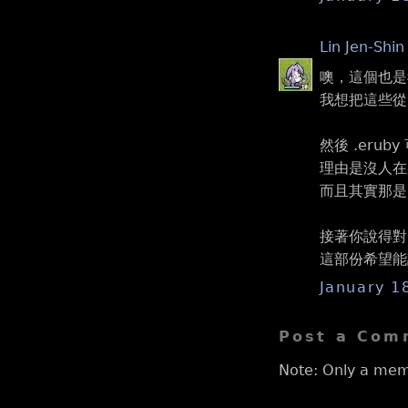
Lin Jen-Shin
噢，這個也是
我想把這些從 
然後 .eruby
理由是沒人在用
而且其實那是 e
接著你說得對，
這部份希望能
January 1
Post a Com
Note: Only a mem