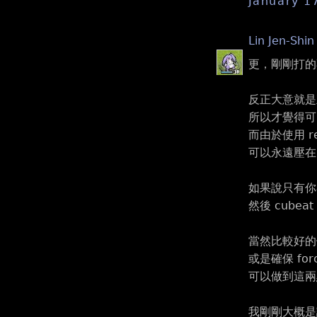
January 1
Lin Jen-Shin
更，剛剛打的不
反正大意就是
所以才覺得可以的話
而由於使用 re
可以永遠壓在 
如果說只有你在
然後 cubeat 
當然比較好的做
或是確保 for
可以做到這兩
我剛剛大概是講