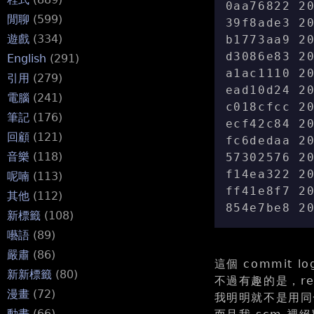
0aa76822 2
閒聊
(599)
39f8ade3 2
遊戲
(334)
b1773aa9 2
d3086e83 2
English
(291)
a1ac1110 2
引用
(279)
ead10d24 2
電腦
(241)
c018cfcc 2
筆記
(176)
ecf42c84 2
回顧
(121)
fc6dedaa 2
音樂
(118)
57302576 2
f14ea322 2
呢喃
(113)
ff41e8f7 2
其他
(112)
854e7be8 2
新標籤
(108)
囈語
(89)
嚴肅
(86)
這個 commit l
新新標籤
(80)
不過有趣的是，red
漫畫
(72)
我明明就不是用同一
動畫
(66)