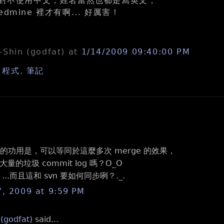
裡絕對不使用中文，姓名當然也都是寫英文，
dmine 裡才有啊... 好厲害！
n-Shin (godfat)
at
1/14/2009 09:40:00 PM
,
程式
,
筆記
se 的功用是，可以等同於這麼多次 merge 的效果，
量的垃圾 commit log 嗎？O_O
..而且這和 svn 要如何同步咧？._.
7, 2009 at 9:59 PM
 (godfat)
said...