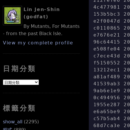
212fefe6 2
4c477981 2
Lin Jen-Shin
153b5bc3 2
(godfat)
e2f0047d 2
By Mutants, For Mutants
c0110865 2
- from the past Black Isle.
e7676e21 2
96c64415 2
View my complete profile
e508fe04 2
c7ece43d 2
f5150552 2
日期分類
13212ec1 2
a81af489 2
41539ab3 2
9ab6e1e9 2
0c494956 2
1955e287 2
標籤分類
e6a65be9 2
c57b5ab4 2
show_all
(2295)
68d7ca3e 2
程式
(889)