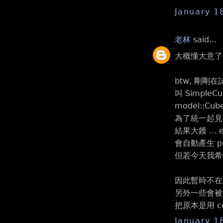
January 1
老林
said...
大概懂大意了 
btw, 剛剛在試
叫 Simpl
model::Cub
為了統一起見在
結果大鑊 ... e
會自動產生 publ
但若今天我希望
因此暫時不在這邊
另外一些會被 i
把原本是用 co
January 1