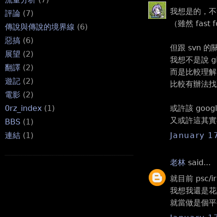
我想是的，不會
評論
(7)
（雖然 fast
傳說與傳說的境界線
(6)
惡搞
(6)
但跟 svn 的關
展望
(2)
我想不是說 git
翻譯
(2)
而是比較理解 
遊記
(2)
比較有辦法找到
電影
(2)
或許該 goo
0rz_index
(1)
又或許這其實
BBS
(1)
January 1
連結
(1)
老林
said...
就目前 psc/irr
我想我還是花點
就當做是個平行