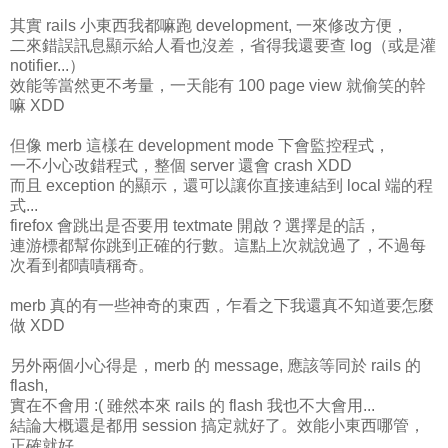
其實 rails 小東西我都嘛跑 development, 一來修改方便，
二來錯誤訊息顯示給人看也沒差，省得我還要查 log（或是灌
notifier...）
效能等當然更不考量，一天能有 100 page view 就偷笑的幹
嘛 XDD
但像 merb 這樣在 development mode 下會監控程式，
一不小心改錯程式，整個 server 還會 crash XDD
而且 exception 的顯示，還可以讓你直接連結到 local 端的程
式...
firefox 會跳出是否要用 textmate 開啟？選擇是的話，
連游標都幫你跳到正確的行數。這點上次就說過了，不過每
次看到都嘖嘖稱奇。
merb 真的有一些神奇的東西，乍看之下我還真不知道要怎麼
做 XDD
另外兩個小心得是，merb 的 message, 應該等同於 rails 的
flash,
實在不會用 :( 雖然本來 rails 的 flash 我也不大會用...
結論大概還是都用 session 搞定就好了。效能小東西哪管，
正確就好...