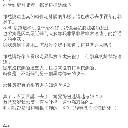
不管到哪裡哪裡，都是這樣邊緣吶。
雖然說這也真的就像老林說的那樣，這也表示去哪裡都行就
是了...
well, 是說這樣也沒什麼不好，我也喜歡聽聽各種想法。
也確實是因為最近聽到太多離我非常非常非常遙遠，的普通
人的生活，
讓我感到非常地... 怎麼說？我不知道，這算普通人嗎？
雖然講好像在看珍奇異獸實在太失禮了，但那真的離我好遙
遠，
從來沒接觸過這些人，也從來沒有打算接觸過。
就像是，不斷聽到另一個星球傳來的快訊......
那種感覺真的很有趣你知道嗎 XD
算了，不要再講下去了，總覺得會越講越毒辣 XD
忽然驚覺我怎麼一直在吐槽，這也滿恐怖的...
明明我都是很和善很平靜的... XD （碎碎念與抱怨除外...）
==
zzz