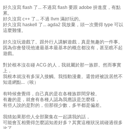
好久沒寫 flash 了... 不過寫 flash 要跟 adobe 拚進度，有點
累。
好久沒寫 c++ 了... 不過 llvm 滿好玩的。
好久沒寫 haskell 了... agda2 我放棄，頭一次覺得 type 可以
這麼難懂。
好久沒玩遊戲了。跟外行人講解遊戲，真是無趣的一件事。
因為你會發現他連最基本最基本的概念都沒有，甚至瞧不起
遊戲。
對於根本沒在碰 ACG 的人，我就屬於那一族群。然而事實
上，
我根本就沒有多深入接觸。我指動漫畫。還曾經被說居然不
知道網點...（唉）
有時候會覺得，自己真的是在各種族群間穿梭。
有趣的是，就會有各種人認為我應該是怎麼樣，
有些人說的是對的，但那很少數，多半都是偏差。
我猜如果那些人全部聚集在一起講我的話，
可能會互相覺得怎麼認知差好多？其實這種狀況就碰過很多
次了。