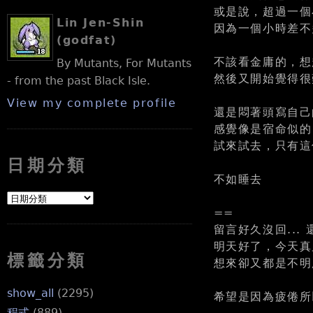
或是說，超過一個
Lin Jen-Shin
因為一個小時差不
(godfat)
不該看金庸的，想
By Mutants, For Mutants
然後又開始覺得很
- from the past Black Isle.
View my complete profile
還是悶著頭寫自己
感覺像是宿命似的
試來試去，只有這
日期分類
不如睡去
==
留言好久沒回...
明天好了，今天真
標籤分類
想來卻又都是不明所以.
show_all
(2295)
希望是因為疲倦所
程式
(889)