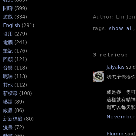
閒聊
(599)
Author: Lin Je
遊戲
(334)
English
(291)
tags:
show_all
引用
(279)
電腦
(241)
筆記
(176)
3 retries:
回顧
(121)
jaiyalas
said.
音樂
(118)
呢喃
(113)
我怎麼覺得你
其他
(112)
或是養一隻可
新標籤
(108)
這樣就有精神
囈語
(89)
還可以每天和
嚴肅
(86)
November 
新新標籤
(80)
漫畫
(72)
Plumm
said.
動畫
(66)