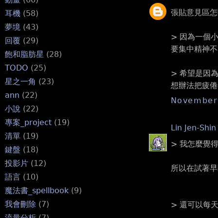
張貼意見區怎
耳機
(58)
夢境
(43)
> 因為一個
回覆
(29)
要集中精神不
飽和脂肪星
(28)
TODO
(25)
> 希望是因
星之一角
(23)
想辦法把疲倦
ann
(22)
November 
小說
(22)
專案_project
(19)
Lin Jen-Shin
清單
(19)
> 我怎麼覺
鍵盤
(18)
投影片
(12)
所以在試著早
語言
(10)
魔法書_spellbook
(9)
我會刪除
(7)
> 還可以每
流量分析
(7)