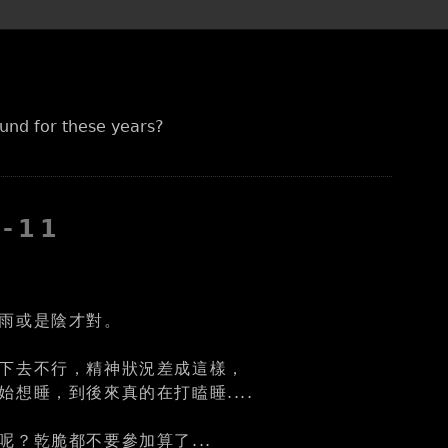
und for these years?
1-11
雨或是陰才對。
下去不行，精神狀況差成這樣，
始想睡，到後來真的在打瞌睡....
呢？乾脆都不要參加算了...