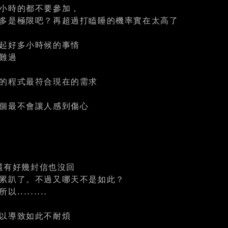
小時的都不要參加，
多是極限吧？再超過打瞌睡的機率實在太高了
起好多小時候的事情
難過
的程式最符合現在的需求
個最不會讓人感到傷心
 還有好幾封信也沒回
累趴了。不過又哪天不是如此？
........
以導致如此不耐煩