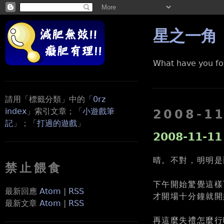
星之一角
What have you fo
請用「標籤分類」中的「
0rz
index
」索引文章；「
小遊戲筆
2008-1
記
」；「
打過的遊戲
」
2008-11-11
晴。不對，明明是
禁止餵食
下午開始驚覺這樣
最新回應
Atom
|
RSS
才開場十分鐘就開
最新文章
Atom
|
RSS
再這麼失禮怎麼行