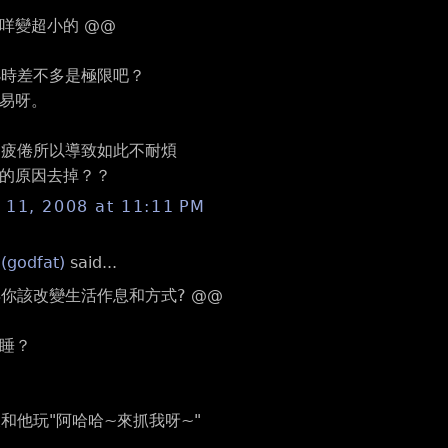
咩變超小的 @@
小時差不多是極限吧？
易呀。
為疲倦所以導致如此不耐煩
的原因去掉？？
11, 2008 at 11:11 PM
 (godfat)
said...
得你該改變生活作息和方式? @@
睡？
天和他玩"阿哈哈~來抓我呀~"