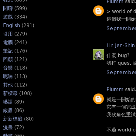
Plumm
said.
閒聊
(599)
> world 
遊戲
(334)
這個我一開始的
English
(291)
September
引用
(279)
電腦
(241)
Lin Jen-Shin
筆記
(176)
什麼 bug?
回顧
(121)
我打 quest
音樂
(118)
September
呢喃
(113)
其他
(112)
Plumm
said.
新標籤
(108)
就是一開始的 
囈語
(89)
它有一個完成 
嚴肅
(86)
我砍角色重試，
新新標籤
(80)
漫畫
(72)
不過 world 
動畫
(66)