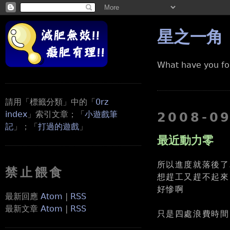
星之一角
What have you fo
請用「標籤分類」中的「
0rz
index
」索引文章；「
小遊戲筆
2008-0
記
」；「
打過的遊戲
」
最近動力零
所以進度就落後了..
禁止餵食
想趕工又趕不起來
好慘啊
最新回應
Atom
|
RSS
最新文章
Atom
|
RSS
只是四處浪費時間