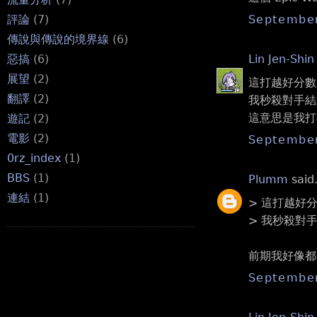
September
評論
(7)
傳說與傳說的境界線
(6)
Lin Jen-Shin
惡搞
(6)
展望
(2)
這打越好分數越低
翻譯
(2)
我秒殺對手結
這意思是我打
遊記
(2)
電影
(2)
September
0rz_index
(1)
BBS
(1)
Plumm
said.
連結
(1)
> 這打越好分數越
> 我秒殺對
前期我好像都
September