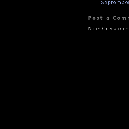
September
Post a Com
Note: Only a mem