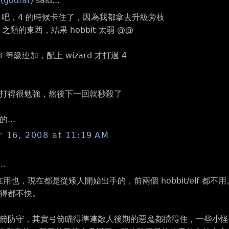
 (godfat)
said...
5 吧，4 的時候卡住了，因為我都拿去升級旁枝
 之類的東西，結果 hobbit 太弱 @@
it 等級連加，配上 wizard 才打過 4
打得很勉強，然後下一回就秒殺了
...
 16, 2008 at 11:19 AM
..
我沒在用也，現在都是從矮人開始出手的，前兩個 hobbit/elf 都不
得都不快。
箭防守，其實弓箭瞄得準連敵人後期的惡魔都擋得住，一些小怪