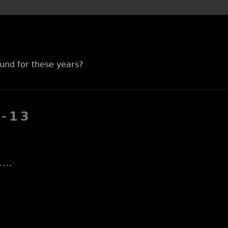
und for these years?
9-13
..