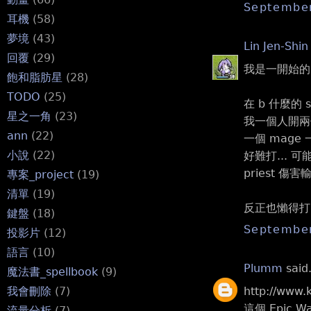
September
耳機
(58)
夢境
(43)
Lin Jen-Shin
回覆
(29)
我是一開始的 
飽和脂肪星
(28)
TODO
(25)
在 b 什麼的 se
星之一角
(23)
我一個人開兩
ann
(22)
一個 mage 一個
小說
(22)
好難打... 
priest 傷
專案_project
(19)
清單
(19)
反正也懶得打了
鍵盤
(18)
September
投影片
(12)
語言
(10)
Plumm
said.
魔法書_spellbook
(9)
http://www.
我會刪除
(7)
這個 Epic
流量分析
(7)