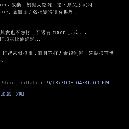
ungeons 放棄，初期太複雜，接下來又太沉悶
line, 這個除了名稱覺得很有趣外，
..
ons 其實也不怎樣，不過有 flash 加成 ._.
起來比較輕鬆...
ight 打起來就很累，而且不打人會很無聊，這點很可惜
去
n-Shin (godfat)
at
9/13/2008 04:36:00 PM
,
遊戲
,
閒聊