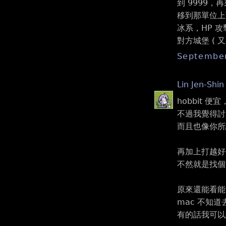
到 9999
移到那單位上
冰系，HP 
對方城堡 ( 又
September
Lin Jen-Shin
hobbit 
不過我覺得討
而且也像你所說的
再加上打越好
不然就是找個
原來還能看能
mac 不知
有的話我可以