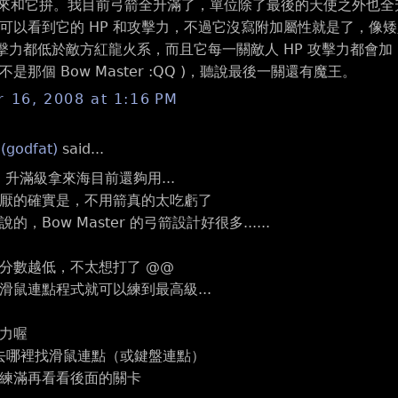
，再來和它拚。我目前弓箭全升滿了，單位除了最後的天使之外也全
可以看到它的 HP 和攻擊力，不過它沒寫附加屬性就是了，像
攻擊力都低於敵方紅龍火系，而且它每一關敵人 HP 攻擊力都
不是那個 Bow Master :QQ )，聽說最後一關還有魔王。
 16, 2008 at 1:16 PM
 (godfat)
said...
便宜，升滿級拿來海目前還夠用...
厭的確實是，不用箭真的太吃虧了
，Bow Master 的弓箭設計好很多......
分數越低，不太想打了 @@
滑鼠連點程式就可以練到最高級...
力喔
道去哪裡找滑鼠連點（或鍵盤連點）
練滿再看看後面的關卡