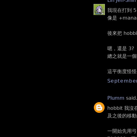
Lin Jen-Shin
我現在打到 
像是 +mana
後來把 hobb
嗯，還是 3?
總之就是一個
這平衡度怪怪的
September
Plumm
said.
hobbit 
及之後的移動
一開始先用弓