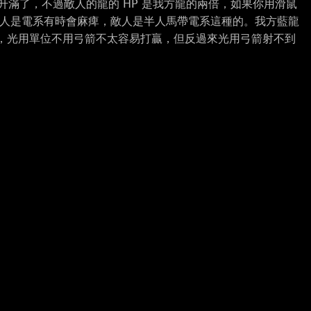
升滿了，不過敵人的龍的 HP 是我方龍的兩倍，如果你用滑鼠
矮人是電系有時會麻痺，敵人是半人馬帶電系這種的。我方藍龍
會加，光用單位不用弓箭不太容易打贏，但反過來光用弓箭射不到