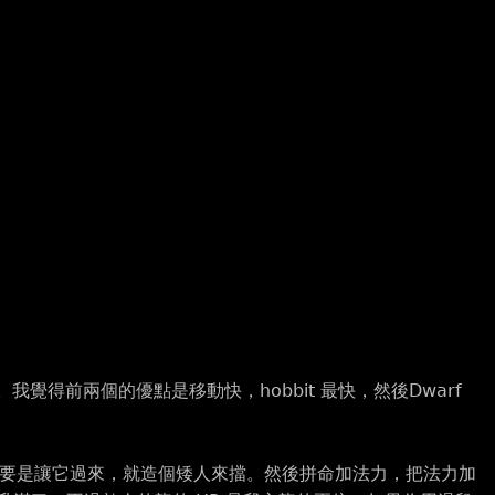
用。我覺得前兩個的優點是移動快，hobbit 最快，然後Dwarf
要是讓它過來，就造個矮人來擋。然後拼命加法力，把法力加