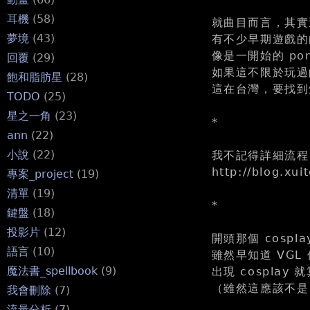
耳機
(58)
就曲目而言，其實這一
夢境
(43)
有不少早期遊戲的
像是一開始的 pong
回覆
(29)
如果這不限於玩過
飽和脂肪星
(28)
這在台灣，要找到
TODO
(25)
星之一角
(23)
*
ann
(22)
小說
(22)
我不記得詳細流程，
http://blog.xu
專案_project
(19)
清單
(19)
*
鍵盤
(18)
投影片
(12)
開頭那個 cosp
語言
(10)
雖然早知道 VGL
魔法書_spellbook
(9)
出現 cospla
（雖然這應該不是
我會刪除
(7)
流量分析
(7)