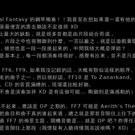
nal Fantasy 的鋼琴獨奏！！我甚至在想如果週一還有他
張最便宜的票去聽說不定值得 XD
音樂上最大的缺點，就是很多首都是由片段組合而成，
，片段之中也很難聽到什麼。一言以蔽之，就是以遊戲量
獨奏，雖然也是一段一段接起來的，中間我猜大概是彈錯？
是基本上，每一段都演奏得很好，感覺有出來，並不是只是大
FF7, FF6, FF9, 如果我沒記錯的話，大概有類似這樣的順序
曲子之一，所以很好認。FF10 是 To Zanarkand,
。CD 的音質滿糟的，現場還比較好聽。
會是演奏加持 XD 是有這個可能... 剛聽到是滿感動的
不起來，應該是 OP 之類的。FF7 可能是 Aerith's The
把曲目和曲子真的連起來過，總之就是那首音階往上往下
 FF7 的佈景主題，開機音樂是... 就是 OP 吧？炸彈
是音階往上那段（我懷疑有人聽得懂我在說啥嗎？ XD）