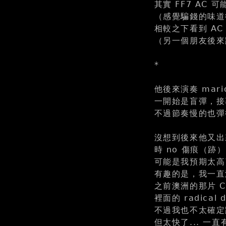
其實 FF7 AC
（感覺騙錢的味道從
相較之下看到 AC
（另一個朋友後來跟
*
他後來演奏 ma
一開始是盲彈，接
不過節奏慢的也彈
沒想到後來他又出來演奏
時 no 傷痕（跡）
可能是我預期太高
有趣的是，我一直沒聽
之前澳洲的那片 CD, 
裡面的 radica
不過我也不太確定
但太快了... 一