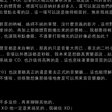
總之，VGL 想要的大概比較像表演會，或是說，同好會
大的體育館，裡面可以容納好多好多人，還可以架設他們的特
從這個出發點去看的話，這一場可以說是做得相當好。無奈我就
群眾的吶喊、絡繹不絕的掌聲、沒什麼意義的影片，這些
拿掉的。再加上那個體育館搬出來的折疊椅... 我都覺得
，也讓我有點傻眼。不過要打那種光的話好像必然如此？
聲音都是來自喇叭，那真的只是音量大而已，寨主的二吋小
... 音場以外應該都是秒殺。我本來是想聽真實樂器說，
系統放 CD. 也許值得高興的是，這也意味著要聽音質的
s1201 也說要聽真正的還是要去正式的音樂廳... 這也能理
不懂啦，但很難想像那個場地會是可以用來當音樂廳的。
不多這些，再來聊聊其他的。
XD 他一定是來搞笑的，我確信 XD）