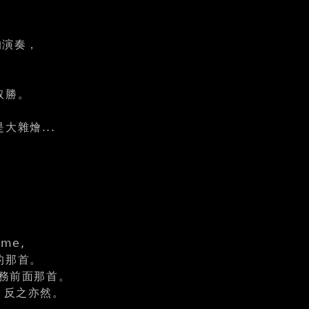
的演奏，
取勝。
雜燴...
。
）
me,
的那首。
任務前面那首。
，反之亦然。