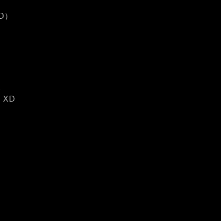
D）
。
 XD
，