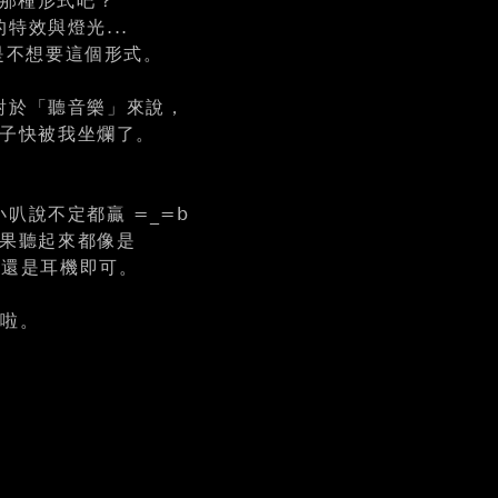
的那種形式吧？
效與燈光...
是不想要這個形式。
對於「聽音樂」來說，
椅子快被我坐爛了。
叭說不定都贏 =_=b
結果聽起來都像是
話還是耳機即可。
解啦。