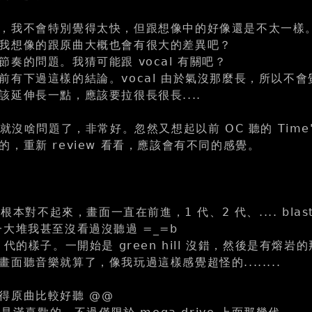
，我不會特別覺得太快，但跟想像中的好像還是不太一樣
我想像的跟原曲大概也會有很大的差異吧？
奏的問題。我猜可能跟 vocal 有關吧？
前有下過這樣的結論。vocal 由於氣沒那麼長，所以不會
該延伸長一點，應該要拉很長很長....
就沒啥問題了，非常好。忽然又想起以前 OC 聽的 Time's 
，重新 review 看看，應該會有不同的感覺。
樂根本對不起來，畫面一直在前進，1 代、2 代、.... blast
 還有一大堆我甚至沒看過沒聽過 =_=b
 代的樣子。一開始是 green hill 沒錯，然後是有熔岩
面聽音樂就算了，像我玩過這樣感覺超怪的........
得原曲比較好聽 @@