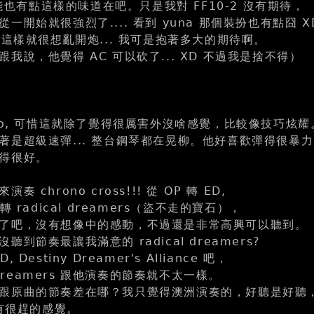
 可能也有點這樣的味道在吧。只是我對 FF10-2 沒有期待，
一開始就很強烈了.... 看到 yuna 那個裝扮也有點囧 X
 這樣就很想亂開炮... 我可是抱著多大的期待啊。
我說，他覺得 AC 可以砍了... XD 不過我是捨不得）
rio, 可惜這就除了覺得很厲害外沒啥感覺，比較像技巧炫耀
著是超級速彈... 整台鋼琴都在晃柳。他好喜歡彈得很暴力
得很好。
 chrono cross!!! 從 OP 轉 ED,
轉 radical dreamers（盜不走的寶石），
了吧，沒有想像中的感動，不過還是非常高興可以聽到。
到節奏最讓我滿意的 radical dreamers?
Destiny Dreamer's Alliance 吧，
l dreamers 跟他演奏的節奏就不太一樣。
跟原曲的節奏差在哪？我只覺得澳洲演奏的，好聽是好聽
直有很趕的感覺。