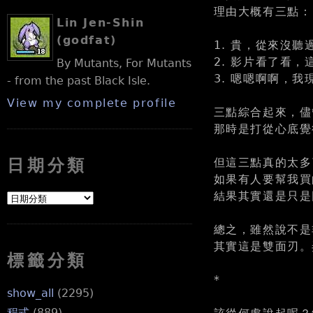
理由大概有三點：
Lin Jen-Shin
(godfat)
1. 貴，從來沒
2. 影片看了看
By Mutants, For Mutants
3. 嗯嗯啊啊，
- from the past Black Isle.
View my complete profile
三點綜合起來，儘
那時是打從心底覺得
但這三點真的太多
日期分類
如果有人要幫我買
結果其實還是只是
總之，雖然說不是非
其實這是雙面刃。
標籤分類
*
show_all
(2295)
程式
(889)