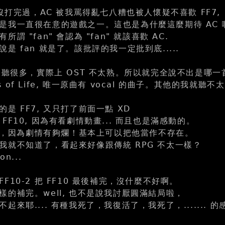
來沒打完過，AC 被我罵得亂七八糟也被人懷疑不喜歡 FF7,
是我一直很在意的遊戲之一。這也是為什麼這麼期待 AC 
謂 "fan" 會認為 "fan" 就該喜歡 AC.
是 fan 就是了。該批評的我一定批到底.....
組曲聽很多，實際上 OST 不太熟。所以就完全說不出是哪一
ies of Life, 唯一原曲有 vocal 的曲子。其他的我就聽
是 FF7, 又只打了前面一點 XD
FF10, 因為有看劇情動畫... 而且也是滿感動的。
我很囧，因為劇情有夠爛！基本上可以把他當作不存在。
我就不知道了，看起來好像跟傳統 RPG 不太一樣？
n...
F10-2 把 FF10 最後補完，沒什麼不好啊。
樣的補完。well, 也不是說我討厭圓滿結局啦，
起來耶.... 有種我死了，我復活了，我死了，....... 的