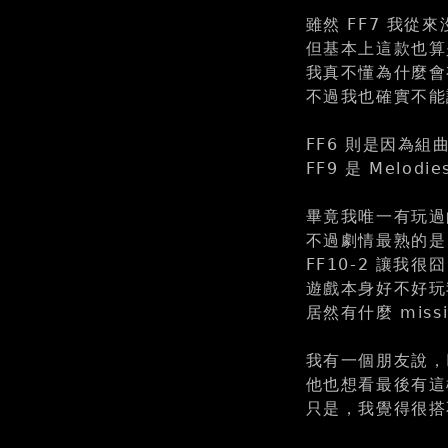
雖然 FF7 我從
但基本上這款也算
我真不懂為什麼會有所
不過我也確實不能說
FF6 則是因為
FF9 是 Melod
畢竟我唯一有玩過的
不過劇情最熟的是 
FF10-2 讓
遊戲本身好不好玩
居然有什麼 missio
我有一個朋友說，F
他也想看最後有這
只是，我覺得很搭不