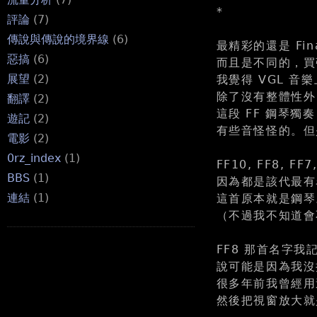
*
評論
(7)
傳說與傳說的境界線
(6)
最精彩的還是 Fi
惡搞
(6)
而且是不同的，買
展望
(2)
我覺得 VGL 
除了沒有整體性外
翻譯
(2)
這段 FF 鋼琴
遊記
(2)
有些音怪怪的。但
電影
(2)
0rz_index
(1)
FF10, FF8, 
BBS
(1)
因為都是該代最有名的
連結
(1)
這首原本就是鋼琴
（不過我不知道會不
FF8 那首名字我記
說可能是因為我沒
很多年前我曾經用過
然後把視窗放大就