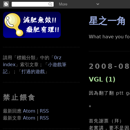
星之一角
What have you fo
請用「標籤分類」中的「
0rz
index
」索引文章；「
小遊戲筆
2008-0
記
」；「
打過的遊戲
」
VGL (1)
因為翻了翻 ptt
禁止餵食
*
最新回應
Atom
|
RSS
最新文章
Atom
|
RSS
首先謝票（拜）
老實講，要不是因為