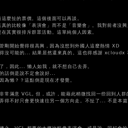
聽過這麼扯的票價。這個後面可以再談。
，這真的比較像「表演會」而不是「音樂會」。我對前者沒興
我現在其實很排斥群眾活動。這單純個人因素。
管剛開始覺得很高興，因為沒想到外國人這麼熱情 XD
沒可能的... 結果居然還來真的。這也得感謝 xcloudx
了，因此... 懶人如我，就不想自己去弄。
的話倒是說不定會說好...
因為懶？？這點倒是現在才發覺。
常滿意 VGL, 但，或許，能藉此稍微找回一些回到人群的
弄得不好只會更快速往另一個方向走。不扯了... 不是本