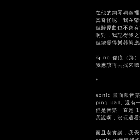
在他的鋼琴獨奏裡
真奇怪呢，我在猜
但聽原曲也不會有節
啊對，我記得我之
但總覺得樂器就應
時 no 傷痕（跡）
我應該再去找來聽的
*
sonic 畫面跟音
ping ball,
但是音樂一直是 1
我說啊，沒玩過看畫
而且老實講，我覺