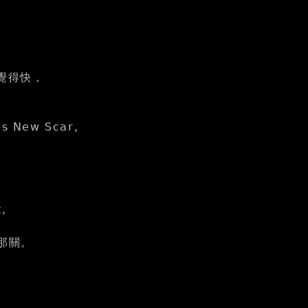
。
覺得快，
New Scar,
,
的那關。