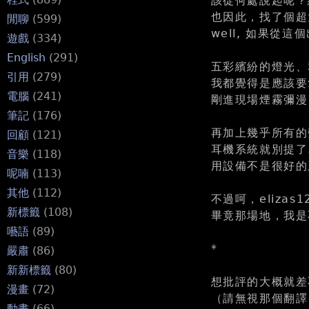
該從何處說起呢？
也因此，找了個超
閒聊
(599)
well, 如果
遊戲
(334)
English
(291)
五彩繽紛的燈光、
引用
(279)
我都覺得是應該要
電腦
(241)
剛進現場煙霧彌漫
筆記
(176)
再加上幾乎所有的
回顧
(121)
耳機系統就別提了
音樂
(118)
用設備不是很好的
呢喃
(113)
其他
(112)
不過呵，eliza
新標籤
(108)
畢竟那場地，我是
囈語
(89)
*
嚴肅
(86)
新新標籤
(80)
想批評的大概就差
漫畫
(72)
（請無視那個翻譯 
動畫
(66)