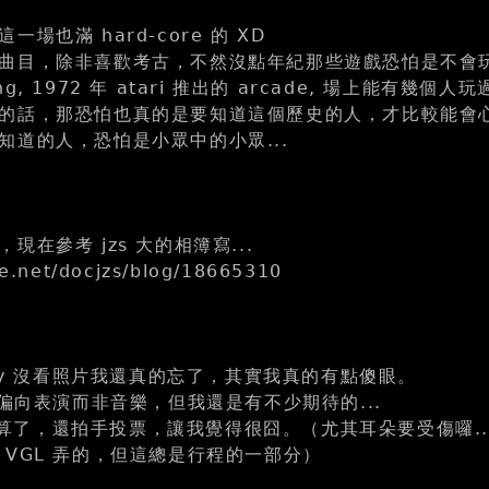
場也滿 hard-core 的 XD
曲目，除非喜歡考古，不然沒點年紀那些遊戲恐怕是不會
, 1972 年 atari 推出的 arcade, 場上能有幾個人玩
的話，那恐怕也真的是要知道這個歷史的人，才比較能會
知道的人，恐怕是小眾中的小眾...
現在參考 jzs 大的相簿寫...
ite.net/docjzs/blog/18665310
lay 沒看照片我還真的忘了，其實我真的有點傻眼。
 偏向表演而非音樂，但我還是有不少期待的...
y 就算了，還拍手投票，讓我覺得很囧。（尤其耳朵要受傷囉..
 VGL 弄的，但這總是行程的一部分）