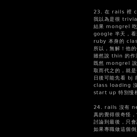
23. 在 rails 裡
我以為是很 trivi
結果 mongrel 
google 半天，看到
ruby 本身的 clas
所以，無解！他的作
雖然說 thin 的作
既然 mongrel 說
取而代之的，就是一堆
日後可能先看 bj
class loadi
start up 
24. rails 沒有
真的覺得很奇怪，
討論到最後，只會
如果專職做這個倒