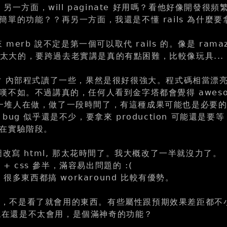
 另一方面，will paginate 好用嗎？看他好像開發很頻繁.
簡單的功能？？再另一方面，我還是不懂 rails 為什麼要
 merb 說不定是第一個可以取代 rails 的。像是 rama
 差異太大的，要跨過去老實講是真的有點困難，比較像玩具...
apper 內部程式讀了一些，果然是很好很強大。程式碼相當漂
嘆不如。不過講真的，任何人看到金字塔都會覺得 aweso
 也是一堆人在做，做了一段時間了，有這種成果可能也是必要
ug 似乎還是不少，要拿來 production 可能還是要等 1
在實驗階段。
圖改寫 html, 那太花時間了。我大概改了一半就沒力了。
e + css 參半，滿容易出問題的 :(
 很多東西都搞 workaround 比較有優勢。
需要練習，不是看了就會用的東西。有些屬性跟預期效果差距都不
我到現在還是不太會用，是個滿神奇的功能？