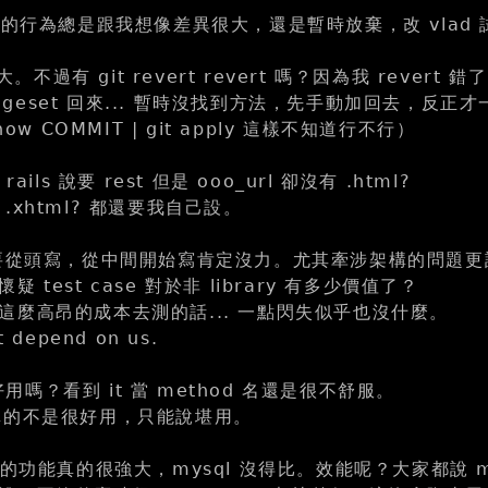
rano 的行為總是跟我想像差異很大，還是暫時放棄，改 vlad
大。不過有 git revert revert 嗎？因為我 revert 錯
hangeset 回來... 暫時沒找到方法，先手動加回去，反正
how COMMIT | git apply 這樣不知道行不行）
ails 說要 rest 但是 ooo_url 卻沒有 .html?
.xhtml? 都還要我自己設。
case 要從頭寫，從中間開始寫肯定沒力。尤其牽涉架構的問題更討
 test case 對於非 library 有多少價值了？
這麼高昂的成本去測的話... 一點閃失似乎也沒什麼。
 depend on us.
真的好用嗎？看到 it 當 method 名還是很不舒服。
it 真的不是很好用，只能說堪用。
esql 的功能真的很強大，mysql 沒得比。效能呢？大家都說 m