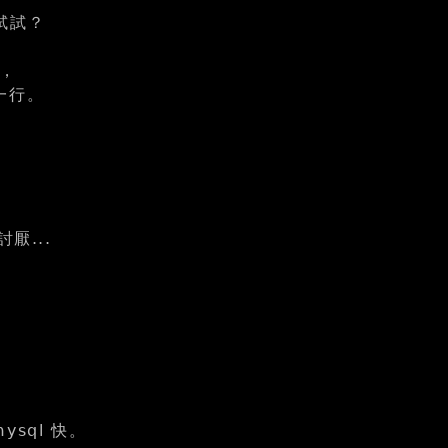
 試試？
了，
才一行。
厭...
ysql 快。