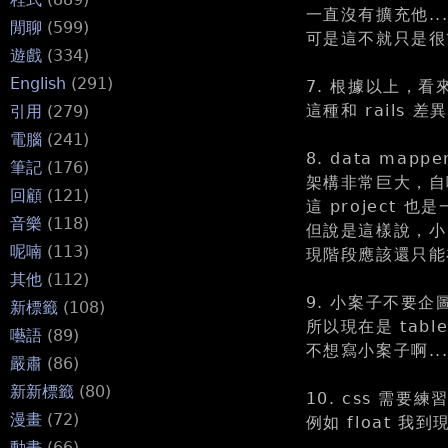
一直沒有擴充他...
閒聊
(599)
可是這不就只是很
遊戲
(334)
English
(291)
7. 根據以上，看來
這種和 rails
引用
(279)
電腦
(241)
8. data m
筆記
(176)
架構非常巨大，自
回顧
(121)
這 project
音樂
(118)
但說是這樣說，小 b
呢喃
(113)
現階段應該還只能
其他
(112)
9. 小案子不要企
新標籤
(108)
所以現在是 tabl
囈語
(89)
不想寫小案子啊...
嚴肅
(86)
新新標籤
(80)
10. css 
漫畫
(72)
例如 float 
動畫
(66)