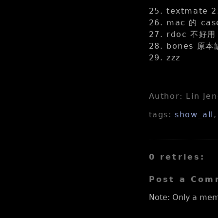
25. textma
26. mac 的 cas
27. rdoc 不
28. bones
29. zzz
Author: Lin Je
tags:
show_all
0 retries:
Post a Com
Note: Only a mem