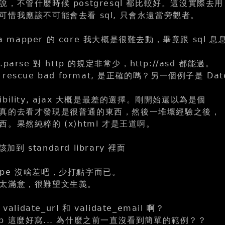
，不管什麼時候 postgresql 都比較好。這沒實際去用
可惜我應該不可能會去看 sql, 只會永遠當旁觀者。
ta mapper 的 core 我大概是很難去動，畢竟跟 sql 
RI.parse 對 http 的規定非常少，http://asd 都能過。
escue bad format, 是正確的嗎？另一個例子是 Dat
ssibility, ajax 大概是最差的選擇。剛開始還以為是個
真的去看才發現是很普通的東西，然後一堆壞經驗之後，
。果然純粹的 (x)html 才是王道啊。
該加到 standard library 裡面
scope 沒啥差吧，少打點字而已。
太滿意，很難望文生義。
lidate_url 和 validate_email 啊？
ntab 這麼好寫... 為什麼之前一直沒看到簡單的範例？？