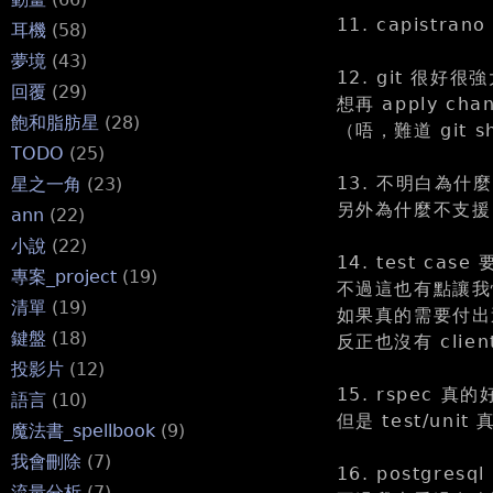
11. capist
耳機
(58)
夢境
(43)
12. git 很好很強
回覆
(29)
想再 apply c
飽和脂肪星
(28)
（唔，難道 git s
TODO
(25)
13. 不明白為什麼 r
星之一角
(23)
另外為什麼不支援 
ann
(22)
小說
(22)
14. test 
專案_project
(19)
不過這也有點讓我懷疑
清單
(19)
如果真的需要付出
鍵盤
(18)
反正也沒有 client
投影片
(12)
15. rspec 
語言
(10)
但是 test/un
魔法書_spellbook
(9)
我會刪除
(7)
16. postgr
流量分析
(7)