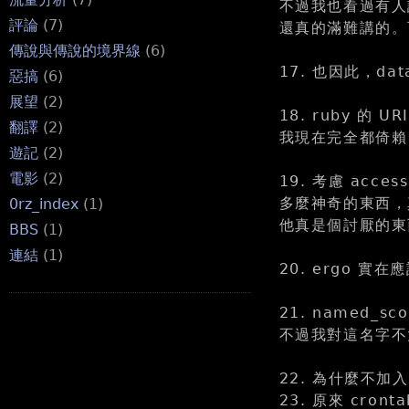
不過我也看過有人說
評論
(7)
還真的滿難講的。
傳說與傳說的境界線
(6)
17. 也因此，da
惡搞
(6)
展望
(2)
18. ruby 的 U
翻譯
(2)
我現在完全都倚賴 r
遊記
(2)
電影
(2)
19. 考慮 acce
多麼神奇的東西，
0rz_index
(1)
他真是個討厭的東西
BBS
(1)
連結
(1)
20. ergo 實在應
21. named_
不過我對這名字不
22. 為什麼不加入 va
23. 原來 cro