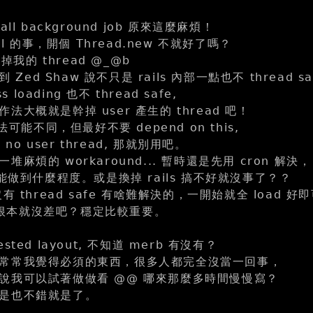
 call background job 原來這麼麻煩！
al 的事，開個 Thread.new 不就好了嗎？
吃掉我的 thread @_@b
 Zed Shaw 說不只是 rails 內部一點也不 thread sa
s loading 也不 thread safe,
法大概就是幹掉 user 產生的 thread 吧！
法可能不同，但最好不要 depend on this,
 no user thread, 那就別用吧。
麻煩的 workaround... 暫時還是先用 cron 解決，
 能做到什麼程度。或是換掉 rails 搞不好就沒事了？？
ng 沒有 thread safe 有啥難解決的，一開始就全 load 好
特別慢根本就沒差吧？穩定比較重要。
 nested layout, 不知道 merb 有沒有？
常常我覺得必須的東西，很多人都完全沒當一回事，
說我可以試著做做看 @@ 哪來那麼多時間慢慢寫？
是也不錯就是了。