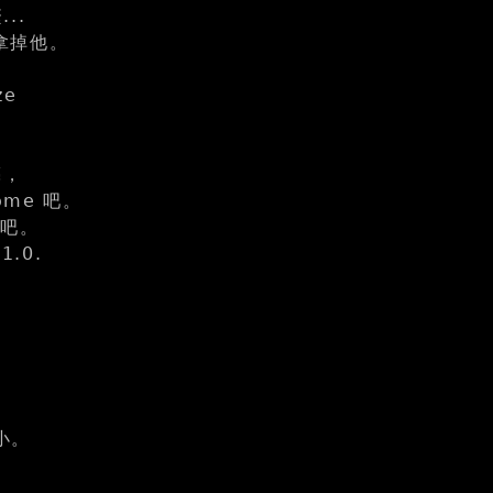
..
拿掉他。
ze
亮，
me 吧。
的吧。
.0.
小。