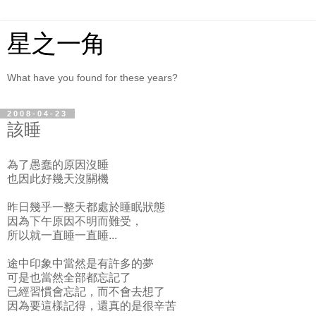
星之一角
What have you found for these years?
2008-04-23
該睡
為了愚蠢的原因沒睡
也因此好幾天沒關機
昨日幾乎一整天都處於睡眠狀態
因為下午原因不明而難受，
所以就一直睡一直睡...
途中印象中當然是有許多的夢
可是也當然全部都忘記了
已經習慣會忘記，而不會去想了
因為要這樣記得，還真的是很辛苦