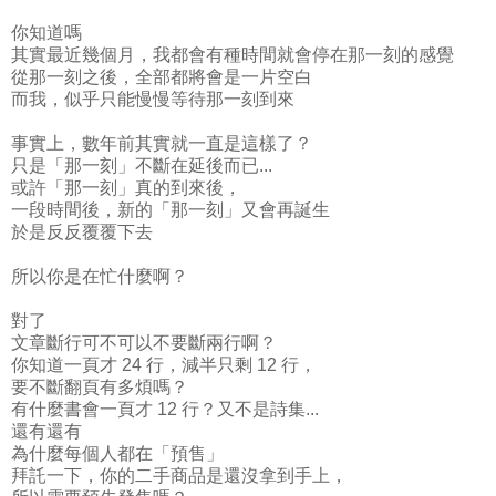
你知道嗎
其實最近幾個月，我都會有種時間就會停在那一刻的感覺
從那一刻之後，全部都將會是一片空白
而我，似乎只能慢慢等待那一刻到來
事實上，數年前其實就一直是這樣了？
只是「那一刻」不斷在延後而已...
或許「那一刻」真的到來後，
一段時間後，新的「那一刻」又會再誕生
於是反反覆覆下去
所以你是在忙什麼啊？
對了
文章斷行可不可以不要斷兩行啊？
你知道一頁才 24 行，減半只剩 12 行，
要不斷翻頁有多煩嗎？
有什麼書會一頁才 12 行？又不是詩集...
還有還有
為什麼每個人都在「預售」
拜託一下，你的二手商品是還沒拿到手上，