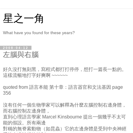
星之一角
What have you found for these years?
2008-04-12
左腦與右腦
好久沒打無刻黑，寫程式都打打停停，想打一篇長一點的。
這樣流暢地打字好爽啊 ~~~~~~
quoted from 語言本能 第十章：語言器官和文法基因 page
356
沒有任何一個生物學家可以解釋為什麼左腦控制右邊身體，
而右腦控制左邊身體，
直到心理語言學家 Marcel Kinsbourne 提出一個幾乎不太可
能的假設。所有兩邊
對稱的無脊索動物（如昆蟲）它的左邊身體是受到中央神經