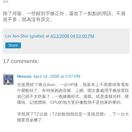
==
除了排版、一些錯別字修正外，還改了一點點的用語。不過
改不多，因為沒有原文。
Lin Jen-Shin (godfat)
at
4/12/2008 04:53:00 PM
Share
17 comments:
Hinoris
April 14, 2008 at 3:07 PM
先後歷經了兩台Acer、一台HP後，我基本上不再覺得筆電有
什麼酷炫了。有時候跑跑音樂、上網、開文書處理手腕放置區
就已經不太舒服了，一跑繪圖程式、遊戲、或是虛擬光時，硬
碟啦、記憶體啦、CPU的地方更好像散熱不是他家的事的。
等我買了TZ以後（TZ的散熱我也是一直很恐懼），下一台大
概要買桌機了。