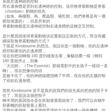
系統左邊神經的控制，
而右邊身體是受到右邊神經的控制。這些無脊索動物是脊索
（chordale）動物的祖先
（如魚、兩棲類、鳥、爬蟲類、哺乳類，他們脊椎是有一層
硬殼保護的），但是所有的
脊索動物都是左邊神經控制右邊身體的這種交互控制。
是什麼原因使得脊索動物決定重新設定新的方式，而沒有繼
續採取無脊索動物的方式？
下面是 Kinsbourne 的想法。假設你是一個動物，你的左邊神
經控制著你的左邊身體，
現在你把頭轉個 180 度到後面去看，像貓頭鷹一樣（轉到
180 度就停止，別像
「大法師」（The Exorcist）那個電影中的女孩子一樣頭一直
轉）。現在想像你的頭
是被卡住了，你的神經線纜扭轉了半周，現在你的左腦控制
了你的右邊身體。
當然 Kinsbourne 並不是真的說我們的祖先真的把他的頸子卡
住了，而是說這個把頸子
轉半周的基因指令是在胚胎發展期就有了，我們可以在蝸牛
和蒼蠅的胚胎發展上看到。
這聽起來很怪，像是用很荒謬的方法去建構一個有機體，但