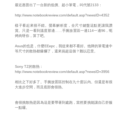
最近惠普出了一台新的低價、超小筆電，叫代號2133：
http://www.notebookreview.com/default.asp?newsID=4352
樣子看起來很不錯。螢幕解析度，全尺寸鍵盤這點更讓我讚
賞。只是一看到溫度那邊……手腕放置區一邊114一邊96，呃
烤肉呀你，算了吧。
Asus的也是，什麼EEepc，我從來都不看好。他牌的筆電連中
等尺寸的散熱都爆爛了，還來搞超這個？難以忍受。
Sony TZ的散熱：
http://www.notebookreview.com/default.asp?newsID=3956
相比之下好多了。手腕放置區控制在九十度以內。但還是有很
大進步空間，而且底部會很熱。
會很挑散熱是因為這是要帶著到處跑，當然要挑能讓自己舒服
一點囉。