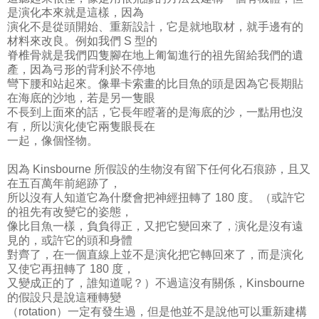
是演化本來就是這樣，因為
演化不是從頭開始、重新設計，它是就地取材，就手邊有的
材料來改良。例如我們 S 型的
脊椎骨就是我們四隻腳在地上匍匐進行的祖先留給我們的遺
產，因為弓形的背利於不停地
彎下腰和站起來。像畢卡索畫的比目魚的頭是因為它長期貼
在海底的沙地，若是另一隻眼
不長到上面來的話，它長年瞪著的是海底的沙，一點用也沒
有，所以演化使它兩隻眼長在
一起，像個怪物。
因為 Kinsbourne 所假設的生物沒有留下任何化石痕跡，且又
在五百萬年前絕跡了，
所以沒有人知道它為什麼會把神經扭轉了 180 度。（或許它
的祖先有改變它的姿態，
像比目魚一樣，負負得正，又把它變回來了，演化是沒有遠
見的，或許它的頭和身體
對齊了，在一個直線上並不是演化把它轉回來了，而是演化
又使它再扭轉了 180 度，
又變成正的了，誰知道呢？）不過這沒有關係，Kinsbourne
的假設只是說這種轉變
（rotation）一定有發生過，但是他並不是說他可以重新建構