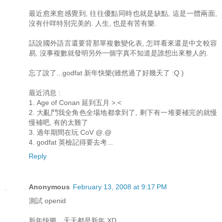
最近愈來愈感覺到, 往往優點同時也就是缺點, 這是一體兩面,
沒有什咩特別完美的. 人生, 也是有苦有樂.
話說國外語言還要背那單複數變化表, 怎咩看來還是中文較容
易, 沒事複數就發明另外一個字真不知道是誰想出來整人的.
忘了說了...godfat 新年快樂(雖然過了好幾天了 :Q )
最近消息 :
1. Age of Conan 延到五月 >.<
2. 大亂鬥我全角色全場地都拿到了, 剩下有一堆要補完的就慢
慢補吧, 有的太難了
3. 過年期間在玩 CoV @.@
4. godfat 英檢記得要去考...
Reply
Anonymous
February 13, 2008 at 9:17 PM
測試 openid
新年快樂，天天都是新年 XD