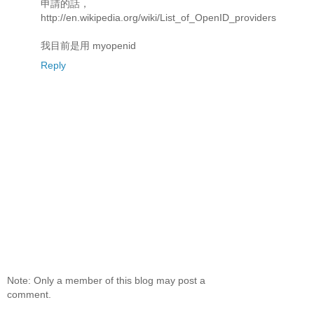
申請的話，
http://en.wikipedia.org/wiki/List_of_OpenID_providers
我目前是用 myopenid
Reply
Note: Only a member of this blog may post a
comment.