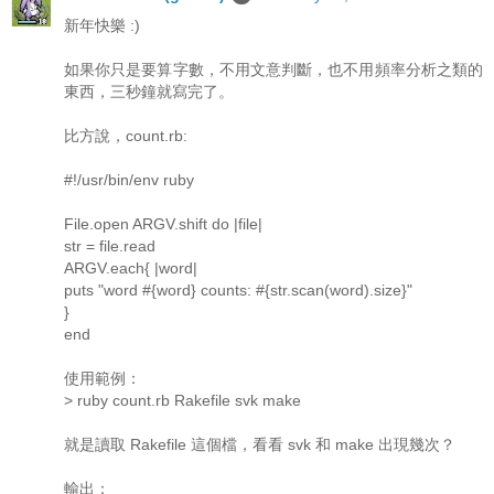
新年快樂 :)
如果你只是要算字數，不用文意判斷，也不用頻率分析之類的
東西，三秒鐘就寫完了。
比方說，count.rb:
#!/usr/bin/env ruby
File.open ARGV.shift do |file|
str = file.read
ARGV.each{ |word|
puts "word #{word} counts: #{str.scan(word).size}"
}
end
使用範例：
> ruby count.rb Rakefile svk make
就是讀取 Rakefile 這個檔，看看 svk 和 make 出現幾次？
輸出：