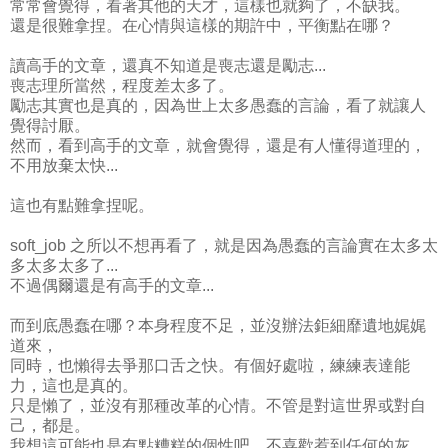
常常會覺得，看著其他的天才，這樣也就夠了，不缺我。
還是很難拿捏。在心情與這樣的期許中，平衡點在哪？
讀高手的文章，還真不知道是喪志還是勵志...
喪志理所當然，程度差太多了。
勵志其實也是真的，因為世上太多愚蠢的言論，看了就讓人
覺得討厭。
然而，看到高手的文章，就會覺得，還是有人懂得道理的，
不用放棄太快...
這也有點難拿捏呢。
soft_job 之所以不想再看了，就是因為愚蠢的言論實在太多太
多太多太多了...
不過偶爾還是有高手的文章...
而到底愚蠢在哪？本身程度不足，並沒辦法鉅細靡遺地娓娓
道來，
同時，也懶得去爭那口舌之快。有個好處啦，練練表達能
力，這也是真的。
只是懶了，並沒有那種改革的心情。不管是對這世界或對自
己，都是。
我想這可能也是有點糟糕的個性吧，不喜歡惹到任何的灰，