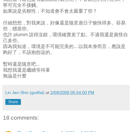
寧可完全不接觸。
如果說是劣根性，不知道會不會太嚴重了些？
仔細想想，對我來說，好像還是隨意過日子愉快得多。容易
些，穩當些。
也許 plumm 說得沒錯，環境確實差了點。不過我還是責怪自
己多些。
因為我知道，環境是不可能完美的... 以我本身而言，應該是
夠好了，不該抱怨這的。
暫時還是隨意吧...
我想我還是繼續等待著
無論是什麼
Lin Jen-Shin (godfat)
at
2/09/2008 05:54:00 PM
Share
18 comments: