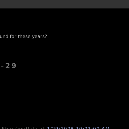
und for these years?
1-29
n-Shin (godfat)
at
1/29/2008 10:01:00 AM