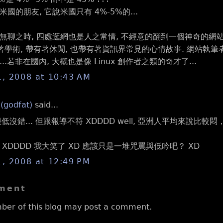
國的朋友, 它說米國只有 4%-5%的...
無聊之時, 四處逛網也是人之常情, 不經意的翻到一個神奇的網站
著學術, 帶有著休閒, 也帶有著資訊界常見的心情故事. 網站執筆
..若非在國內, 大概也是像 Linux 創作者之類的奇才了...
1, 2008 at 10:43 AM
 (godfat)
said...
很低沒錯... 但跟報導不符 XDDDD well, 亞洲人平均來說比較
XDDDD 我大笑了 XD 應該只是一堆咒罵與低吟吧？ XD
1, 2008 at 12:49 PM
ment
ber of this blog may post a comment.