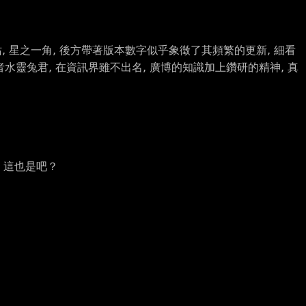
, 星之一角, 後方帶著版本數字似乎象徵了其頻繁的更新, 細看
者水靈兔君, 在資訊界雖不出名, 廣博的知識加上鑽研的精神, 真
悶，這也是吧？