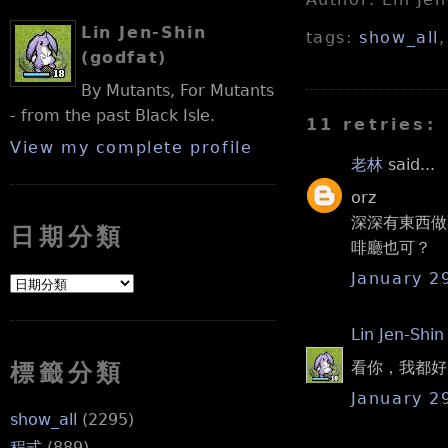
Lin Jen-Shin
tags:
show_all
(godfat)
By Mutants, For Mutants
- from the past Black Isle.
11 retries:
View my complete profile
老林
said...
orz
深深有東西做
日期分類
啡廳也可？
January 2
Lin Jen-Shin
看你，我都好.
標籤分類
January 2
show_all
(2295)
程式
(889)