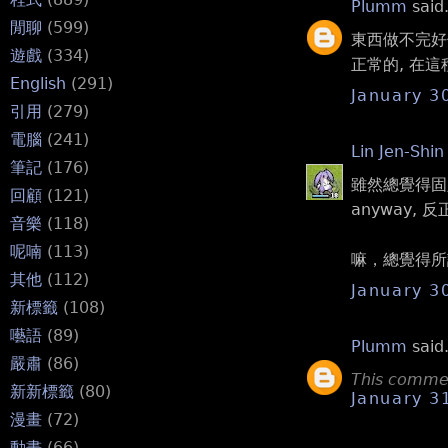
Plumm
said.
閒聊
(599)
東西做不完好
遊戲
(334)
正常的, 在
English
(291)
January 3
引用
(279)
電腦
(241)
Lin Jen-Shin
筆記
(176)
雖然總覺得固定
回顧
(121)
anyway, 
音樂
(118)
呢喃
(113)
嘛，總覺得所
其他
(112)
January 3
新標籤
(108)
囈語
(89)
Plumm
said.
嚴肅
(86)
This commen
新新標籤
(80)
January 3
漫畫
(72)
動畫
(66)