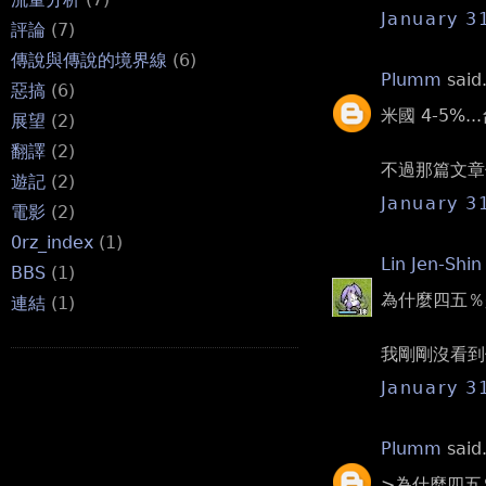
January 3
評論
(7)
傳說與傳說的境界線
(6)
Plumm
said.
惡搞
(6)
米國 4-5%..
展望
(2)
翻譯
(2)
不過那篇文章你
遊記
(2)
January 3
電影
(2)
0rz_index
(1)
Lin Jen-Shin
BBS
(1)
為什麼四五％是
連結
(1)
我剛剛沒看到
January 3
Plumm
said.
>為什麼四五％