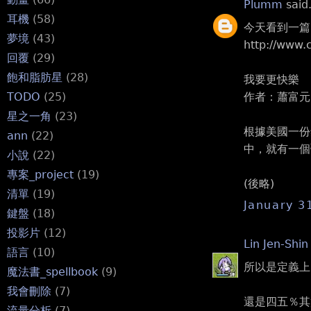
Plumm
said.
耳機
(58)
今天看到一篇
夢境
(43)
http://www.
回覆
(29)
飽和脂肪星
(28)
我要更快樂
作者：蕭富元 
TODO
(25)
星之一角
(23)
根據美國一份
ann
(22)
中，就有一個
小說
(22)
專案_project
(19)
(後略)
清單
(19)
January 3
鍵盤
(18)
投影片
(12)
Lin Jen-Shin
語言
(10)
所以是定義上
魔法書_spellbook
(9)
我會刪除
(7)
還是四五％其
流量分析
(7)