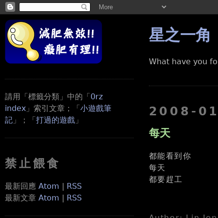
星之一角
What have you fo
請用「標籤分類」中的「
0rz
index
」索引文章；「
小遊戲筆
2008-0
記
」；「
打過的遊戲
」
每天
都能看到你
禁止餵食
每天
都要趕工
最新回應
Atom
|
RSS
最新文章
Atom
|
RSS
Author: Lin Je