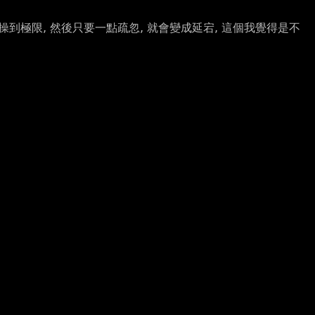
操到極限, 然後只要一點疏忽, 就會變成延宕, 這個我覺得是不