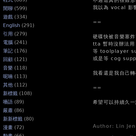
不過這真的很難形容
我以為 vocal
閒聊
(599)
遊戲
(334)
==
English
(291)
引用
(279)
硬碟快被音樂塞炸了
電腦
(241)
tta 暫時沒辦法用 h
筆記
(176)
等 toolplayer 
或是等 cog supp
回顧
(121)
音樂
(118)
我看還是我自己轉檔
呢喃
(113)
其他
(112)
==
新標籤
(108)
囈語
(89)
希望可以持續久一
嚴肅
(86)
新新標籤
(80)
Author: Lin Je
漫畫
(72)
動畫
(66)