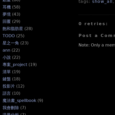
tags:
show_all
耳機
(58)
夢境
(43)
回覆
(29)
0 retries:
飽和脂肪星
(28)
Post a Com
TODO
(25)
星之一角
(23)
Note: Only a mem
ann
(22)
小說
(22)
專案_project
(19)
清單
(19)
鍵盤
(18)
投影片
(12)
語言
(10)
魔法書_spellbook
(9)
我會刪除
(7)
流量分析
(7)