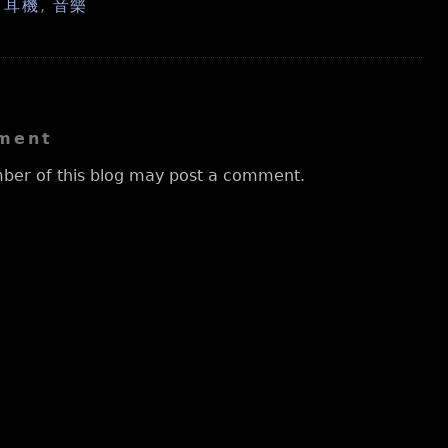
,
耳機
,
音樂
ment
ber of this blog may post a comment.