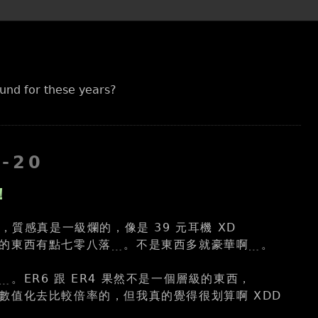
und for these years?
8-20
！
了，質感真是一級爛的，像是 39 元耳機 XD
的東西有點七零八落﹍。不是東西多就豪華啊﹍。
。ER6 跟 ER4 果然不是一個層級的東西，
數值化去比較倍率的，但我真的覺得很划算啊 XDD