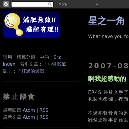
星之一角
What have you fo
請用「標籤分類」中的「
0rz
index
」索引文章；「
小遊戲筆
2007-0
記
」；「
打過的遊戲
」
啊我超感動的
ER4S 終於入手
禁止餵食
包裝也很爛，裡面
最新回應
Atom
|
RSS
不過那聲音真的是﹍
最新文章
Atom
|
RSS
雖然這種事是難以