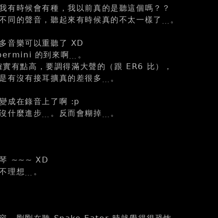
我有時候會有種，我以前真的是聽這個嗎？？
不同的聲音，聽起來有時候真的不太一樣了﹍。
多音樂可以重聽了 XD
ermini 的到來啊﹍。
抗確實有點高，要調得滿大聲的（跟 ER6 比），
是有沒有接耳擴真的差很多﹍。
變成在錄音上了啊 :p
沒什麼進步﹍。反而會糊掉﹍。
 ~~~ XD
不理想﹍。