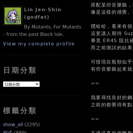
搭配某些音樂聽，
Lin Jen-Shin
像是這樣的感覺。
(godfat)
嘿哈哈，看來有很
By Mutants, For Mutants
這更讓人期待 Sup
- from the past Black Isle.
畢竟 ER4S 阻
View my complete profile
而之前測試的結果
可惜現在瓶頸似乎
有些音樂聽起來就
日期分類
==
我要尋找良好的鋼琴
之前的都覺得有點
標籤分類
==
show_all
(2295)
程式
(889)